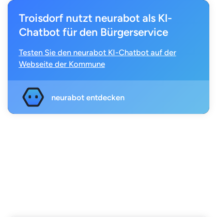
Troisdorf
nutzt neurabot als KI-
Chatbot für den Bürgerservice
Testen Sie den neurabot KI-Chatbot auf der
Webseite der Kommune
neurabot entdecken