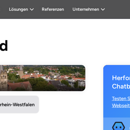
t
Lösungen
Referenzen
Unternehmen
rd
Herfo
Chatb
Testen S
rhein-Westfalen
Webseit