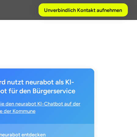
Unverbindlich Kontakt aufnehmen
rd
nutzt neurabot als KI-
ot für den Bürgerservice
ie den neurabot KI-Chatbot auf der
e der Kommune
neurabot entdecken