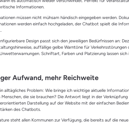
d wann es automatisch wieder verschwindet. Perfekt für Veranstalt
kritische Informationen.
mationen müssen nicht mühsam händisch eingegeben werden. Dok
ormationen werden einfach hochgeladen, der Chatbot spielt die Inf
..
onfigurierbare Design passt sich den jeweiligen Bedürfnissen an: De
taltungshinweise, auffällige gelbe Warntöne für Verkehrsstörungen 
Unwetterwarnungen. Schriftart, Farben und Platzierung lassen sich i
iger Aufwand, mehr Reichweite
in alltägliches Problem: Wie bringe ich wichtige aktuelle Informatio
n Menschen, die sie brauchen? Die Antwort liegt in der Verknüpfung 
erorientierten Darstellung auf der Website mit der einfachen Bedi
tärken des Chatbots.
ature steht allen Kommunen zur Verfügung, die bereits auf die neue