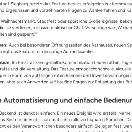
sstadt Siegburg nutzte das Feature bereits erfolgreich zur Kommuna
 und Ergebnissen und vordefinierten Fragen zu Wahlverfahren und Ka
: Weihnachtsmarkt, Stadtfest oder sportliche Großereignisse bek
ie sie verdienen, inklusive praktischer Chat-Vorschläge wie „Wo kan
ßen sind gesperrt?"
men:
Auch bei besonderen Öffnungszeiten des Rathauses, neuen Se
 sorgt das Feature für die nötige Aufmerksamkeit.
tion
: Im Ernstfall kann gezielte Kommunikation Leben retten, zuglei
kräfte und die Verwaltung. Das Feature ermöglicht schnelle, aktuelle
piel in Form von auffälligen roten Bannern bei Unwetterwarnungen
, aber auch Antworten auf häufige Fragen zur Entlastung des Bür
te Automatisierung und einfache Bedien
Backend ist denkbar einfach. Ein neues Ereignis wird erstellt, Nam
as System übersetzt automatisch in alle verfügbaren Sprachen. Die
ht es den Verantwortlichen besonders einfach: Sie legen fest, wann