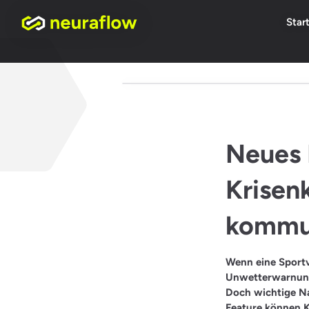
Star
Neues 
Krisen
kommu
Wenn eine Sportv
Unwetterwarnung
Doch wichtige Na
Feature können 