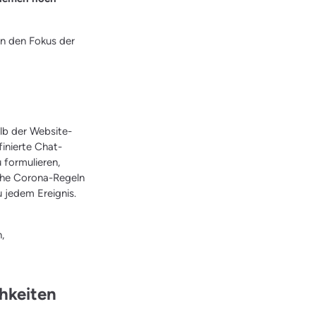
n den Fokus der
lb der Website-
finierte Chat-
 formulieren,
lche Corona-Regeln
u jedem Ereignis.
,
chkeiten