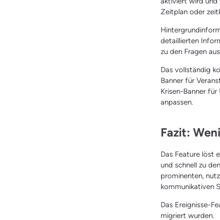
aktiviert wird un
Zeitplan oder zeit
Hintergrundinfor
detaillierten Inf
zu den Fragen aus
Das vollständig k
Banner für Verans
Krisen-Banner für 
anpassen.
Fazit: Wen
Das Feature löst e
und schnell zu de
prominenten, nutz
kommunikativen S
Das Ereignisse-Fe
migriert wurden.