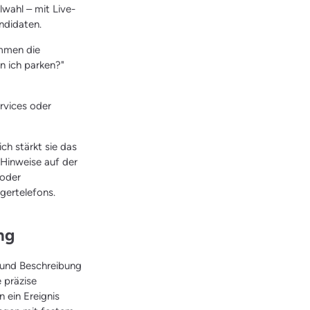
lwahl – mit Live-
ndidaten.
ommen die
n ich parken?"
rvices oder
ch stärkt sie das
 Hinweise auf der
 oder
gertelefons.
ung
e und Beschreibung
 präzise
 ein Ereignis