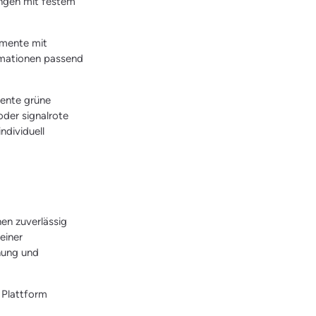
ungen mit festem
umente mit
ormationen passend
zente grüne
oder signalrote
ndividuell
nen zuverlässig
einer
enung und
 Plattform